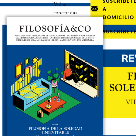
SUSCRÍBET
Vidas
A
conectadas,
DOMICILIO
pero
desvinculadas
SUSCRÍBET