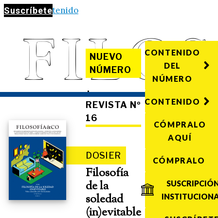
Saltar al contenido
Suscríbete
CONTENIDO
NUEVO
DEL
NÚMERO
NÚMERO
·
CONTENIDO
REVISTA Nº
16
CÓMPRALO
AQUÍ
DOSIER
CÓMPRALO
Filosofía
de la
SUSCRIPCIÓ
soledad
INSTITUCION
(in)evitable