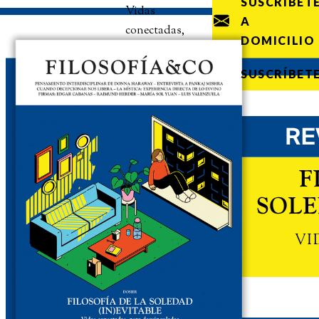
SUSCRÍBET
Vidas
A
conectadas,
DOMICILIO
pero
desvinculadas
SUSCRÍBET