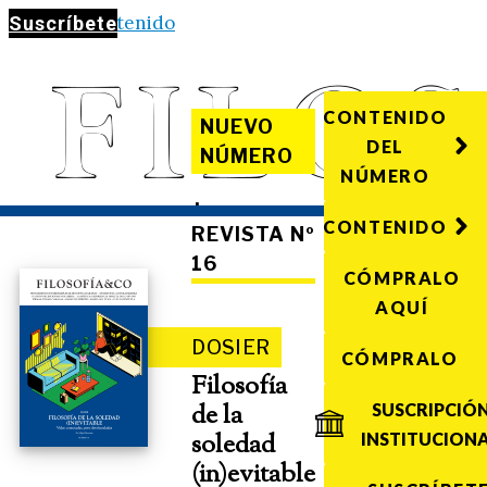
Saltar al contenido
Suscríbete
CONTENIDO
NUEVO
DEL
NÚMERO
NÚMERO
·
CONTENIDO
REVISTA Nº
16
CÓMPRALO
AQUÍ
DOSIER
CÓMPRALO
Filosofía
de la
SUSCRIPCIÓ
soledad
INSTITUCION
(in)evitable