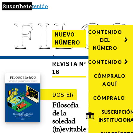
Saltar al contenido
Suscríbete
CONTENIDO
NUEVO
DEL
NÚMERO
NÚMERO
·
CONTENIDO
REVISTA Nº
16
CÓMPRALO
AQUÍ
DOSIER
CÓMPRALO
Filosofía
de la
SUSCRIPCIÓ
soledad
INSTITUCION
(in)evitable