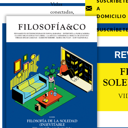
SUSCRÍBET
Vidas
A
conectadas,
DOMICILIO
pero
desvinculadas
SUSCRÍBET