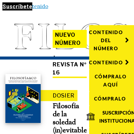
Saltar al contenido
Suscríbete
CONTENIDO
NUEVO
DEL
NÚMERO
NÚMERO
·
CONTENIDO
REVISTA Nº
16
CÓMPRALO
AQUÍ
DOSIER
CÓMPRALO
Filosofía
de la
SUSCRIPCIÓ
soledad
INSTITUCION
(in)evitable