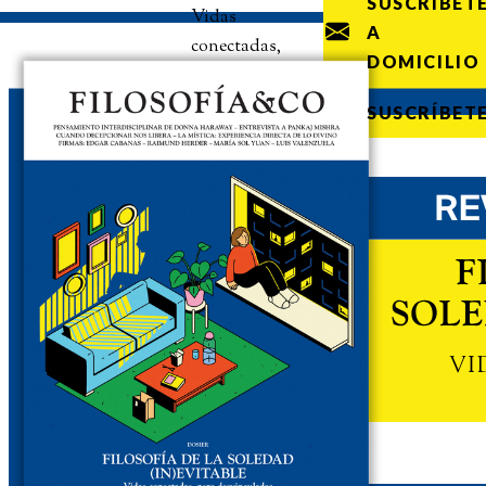
SUSCRÍBET
Vidas
A
conectadas,
DOMICILIO
pero
desvinculadas
SUSCRÍBET