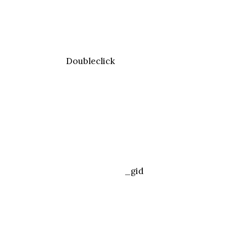
Doubleclick
_gid