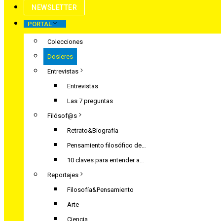
NEWSLETTER
PORTAL
Colecciones
Dosieres
Entrevistas
Entrevistas
Las 7 preguntas
Filósof@s
Retrato&Biografía
Pensamiento filosófico de…
10 claves para entender a…
Reportajes
Filosofía&Pensamiento
Arte
Ciencia