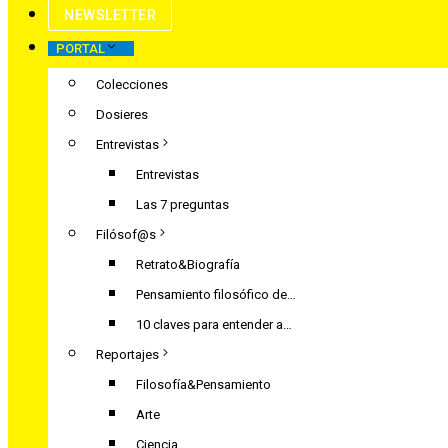
NEWSLETTER
PORTAL
Colecciones
Dosieres
Entrevistas
Entrevistas
Las 7 preguntas
Filósof@s
Retrato&Biografía
Pensamiento filosófico de…
10 claves para entender a…
Reportajes
Filosofía&Pensamiento
Arte
Ciencia