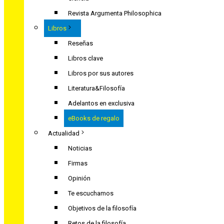
Revista Argumenta Philosophica
Libros
Reseñas
Libros clave
Libros por sus autores
Literatura&Filosofía
Adelantos en exclusiva
eBooks de regalo
Actualidad
Noticias
Firmas
Opinión
Te escuchamos
Objetivos de la filosofía
Retos de la filosofía