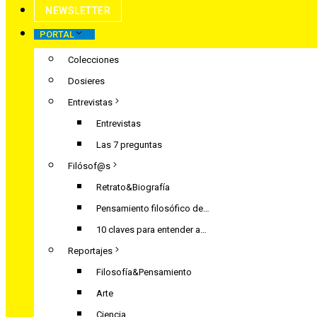
NEWSLETTER
PORTAL
Colecciones
Dosieres
Entrevistas
Entrevistas
Las 7 preguntas
Filósof@s
Retrato&Biografía
Pensamiento filosófico de…
10 claves para entender a…
Reportajes
Filosofía&Pensamiento
Arte
Ciencia