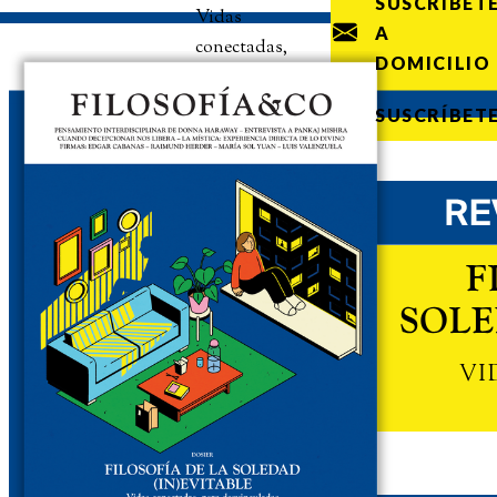
SUSCRÍBET
Vidas
A
conectadas,
DOMICILIO
pero
desvinculadas
SUSCRÍBET