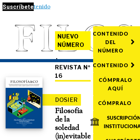
Saltar al contenido
Suscríbete
CONTENIDO
NUEVO
DEL
NÚMERO
NÚMERO
·
CONTENIDO
REVISTA Nº
16
CÓMPRALO
AQUÍ
DOSIER
CÓMPRALO
Filosofía
de la
SUSCRIPCIÓ
soledad
INSTITUCION
(in)evitable