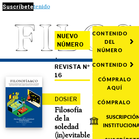
Saltar al contenido
Suscríbete
CONTENIDO
NUEVO
DEL
NÚMERO
NÚMERO
·
CONTENIDO
REVISTA Nº
16
CÓMPRALO
AQUÍ
DOSIER
CÓMPRALO
Filosofía
de la
SUSCRIPCIÓ
soledad
INSTITUCION
(in)evitable