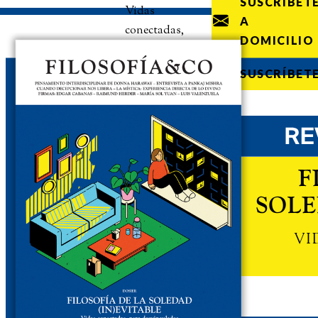
SUSCRÍBET
Vidas
A
conectadas,
DOMICILIO
pero
desvinculadas
SUSCRÍBET