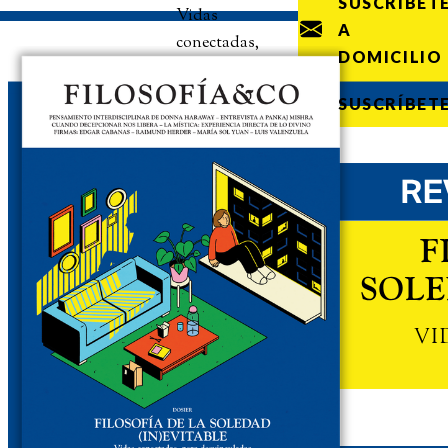
SUSCRÍBET
Vidas
A
conectadas,
DOMICILIO
pero
desvinculadas
SUSCRÍBET