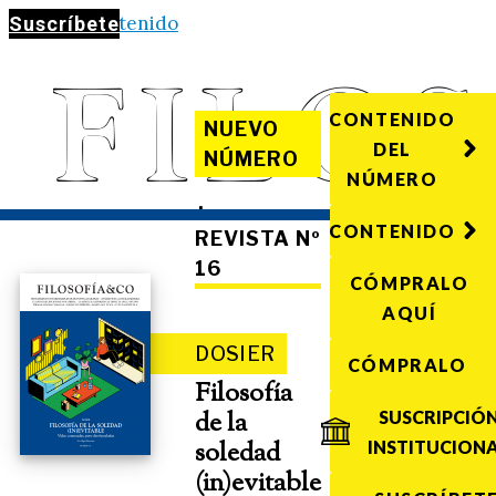
Saltar al contenido
Suscríbete
CONTENIDO
NUEVO
DEL
NÚMERO
NÚMERO
·
CONTENIDO
REVISTA Nº
16
CÓMPRALO
AQUÍ
DOSIER
CÓMPRALO
Filosofía
de la
SUSCRIPCIÓ
soledad
INSTITUCION
(in)evitable