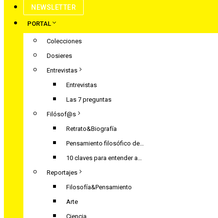
NEWSLETTER
PORTAL
Colecciones
Dosieres
Entrevistas
Entrevistas
Las 7 preguntas
Filósof@s
Retrato&Biografía
Pensamiento filosófico de…
10 claves para entender a…
Reportajes
Filosofía&Pensamiento
Arte
Ciencia