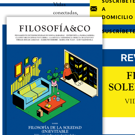
SUSCRÍBET
Vidas
A
conectadas,
DOMICILIO
pero
desvinculadas
SUSCRÍBET