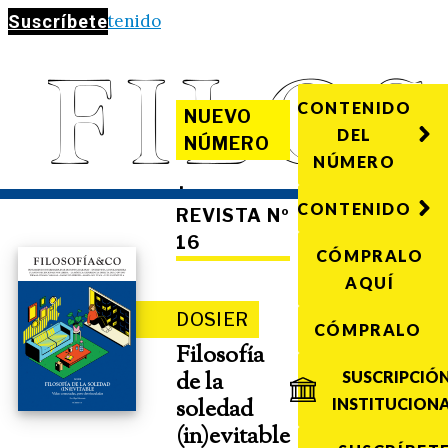
Saltar al contenido
Suscríbete
CONTENIDO
NUEVO
DEL
NÚMERO
NÚMERO
·
CONTENIDO
REVISTA Nº
16
CÓMPRALO
AQUÍ
DOSIER
CÓMPRALO
Filosofía
de la
SUSCRIPCIÓ
soledad
INSTITUCION
(in)evitable