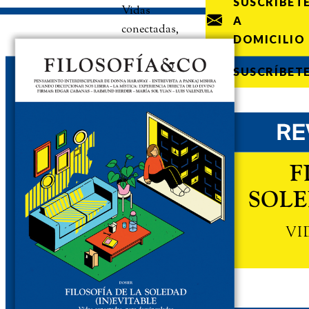
SUSCRÍBET
Vidas
A
conectadas,
DOMICILIO
pero
desvinculadas
SUSCRÍBET