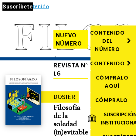
Saltar al contenido
Suscríbete
CONTENIDO
NUEVO
DEL
NÚMERO
NÚMERO
·
CONTENIDO
REVISTA Nº
16
CÓMPRALO
AQUÍ
DOSIER
CÓMPRALO
Filosofía
de la
SUSCRIPCIÓ
soledad
INSTITUCION
(in)evitable