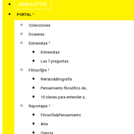
NEWSLETTER
PORTAL
Colecciones
Dosieres
Entrevistas
Entrevistas
Las 7 preguntas
Filósof@s
Retrato&Biografía
Pensamiento filosófico de…
10 claves para entender a…
Reportajes
Filosofía&Pensamiento
Arte
Ciencia