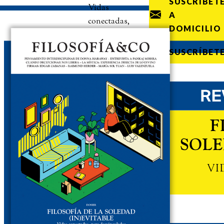
SUSCRÍBET
Vidas
A
conectadas,
DOMICILIO
pero
desvinculadas
SUSCRÍBET