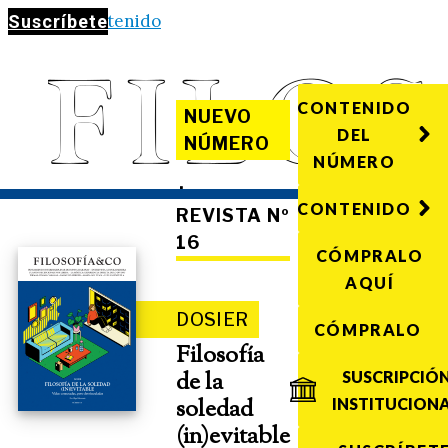
Saltar al contenido
Suscríbete
CONTENIDO
NUEVO
DEL
NÚMERO
NÚMERO
·
CONTENIDO
REVISTA Nº
16
CÓMPRALO
AQUÍ
DOSIER
CÓMPRALO
Filosofía
de la
SUSCRIPCIÓ
soledad
INSTITUCION
(in)evitable