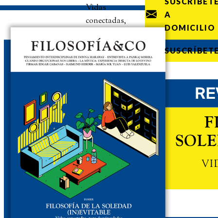
SUSCRÍBET
Vidas
A
conectadas,
DOMICILIO
pero
desvinculadas
SUSCRÍBET