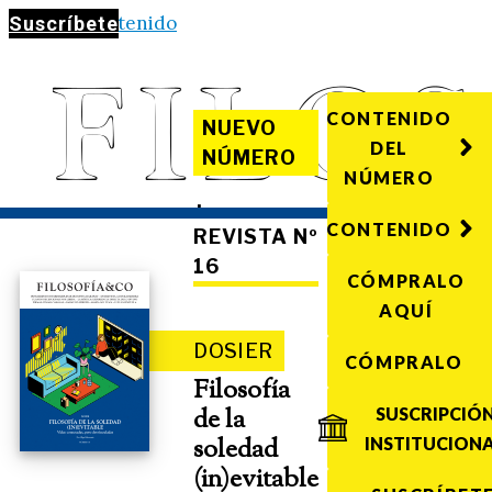
Saltar al contenido
Suscríbete
CONTENIDO
NUEVO
DEL
NÚMERO
NÚMERO
·
CONTENIDO
REVISTA Nº
16
CÓMPRALO
AQUÍ
DOSIER
CÓMPRALO
Filosofía
de la
SUSCRIPCIÓ
soledad
INSTITUCION
(in)evitable