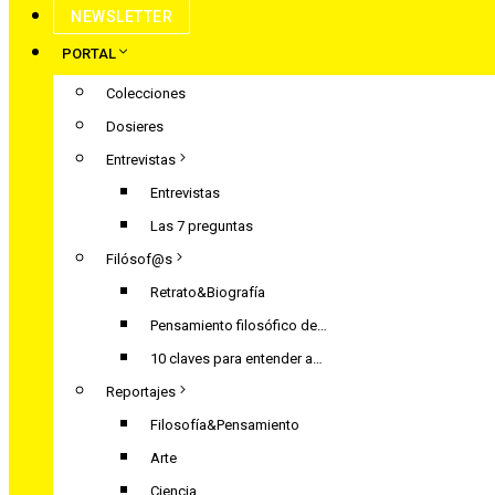
NEWSLETTER
PORTAL
Colecciones
Dosieres
Entrevistas
Entrevistas
Las 7 preguntas
Filósof@s
Retrato&Biografía
Pensamiento filosófico de…
10 claves para entender a…
Reportajes
Filosofía&Pensamiento
Arte
Ciencia