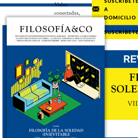
SUSCRÍBET
Vidas
A
conectadas,
DOMICILIO
pero
desvinculadas
SUSCRÍBET