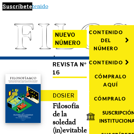
Saltar al contenido
Suscríbete
CONTENIDO
NUEVO
DEL
NÚMERO
NÚMERO
·
CONTENIDO
REVISTA Nº
16
CÓMPRALO
AQUÍ
DOSIER
CÓMPRALO
Filosofía
de la
SUSCRIPCIÓ
soledad
INSTITUCION
(in)evitable