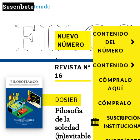
Saltar al contenido
Suscríbete
CONTENIDO
NUEVO
DEL
NÚMERO
NÚMERO
·
CONTENIDO
REVISTA Nº
16
CÓMPRALO
AQUÍ
DOSIER
CÓMPRALO
Filosofía
de la
SUSCRIPCIÓ
soledad
INSTITUCION
(in)evitable