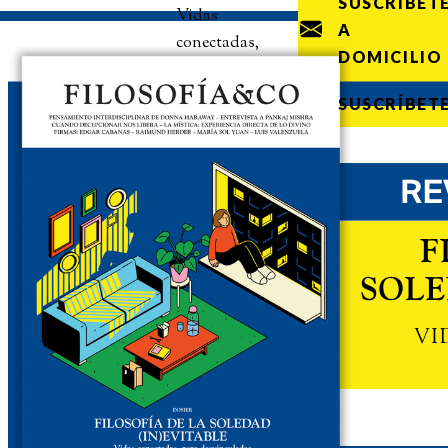
SUSCRÍBET
Vidas
A
conectadas,
DOMICILIO
pero
desvinculadas
SUSCRÍBET