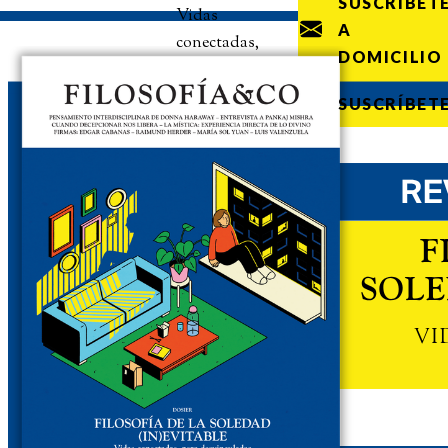
SUSCRÍBET
Vidas
A
conectadas,
DOMICILIO
pero
desvinculadas
SUSCRÍBET