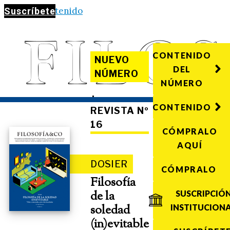
Saltar al contenido
Suscríbete
CONTENIDO
NUEVO
DEL
NÚMERO
NÚMERO
·
CONTENIDO
REVISTA Nº
16
CÓMPRALO
AQUÍ
DOSIER
CÓMPRALO
Filosofía
de la
SUSCRIPCIÓ
soledad
INSTITUCION
(in)evitable