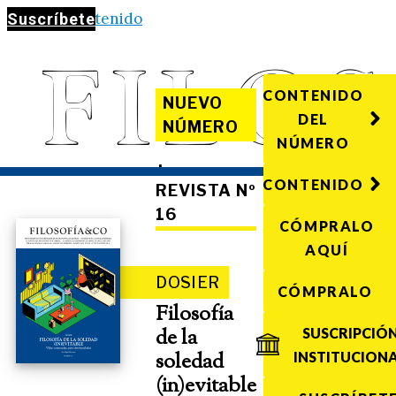
Saltar al contenido
Suscríbete
CONTENIDO
NUEVO
DEL
NÚMERO
NÚMERO
·
CONTENIDO
REVISTA Nº
16
CÓMPRALO
AQUÍ
DOSIER
CÓMPRALO
Filosofía
de la
SUSCRIPCIÓ
soledad
INSTITUCION
(in)evitable