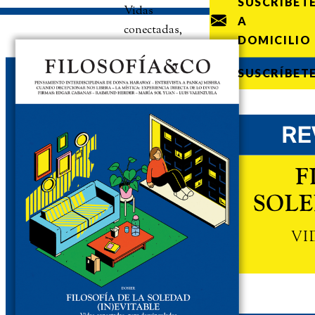
SUSCRÍBET
Vidas
A
conectadas,
DOMICILIO
pero
desvinculadas
SUSCRÍBET