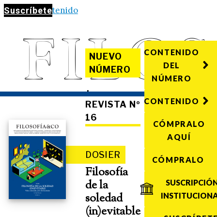
Saltar al contenido
Suscríbete
CONTENIDO
NUEVO
DEL
NÚMERO
NÚMERO
·
CONTENIDO
REVISTA Nº
16
CÓMPRALO
AQUÍ
DOSIER
CÓMPRALO
Filosofía
de la
SUSCRIPCIÓ
soledad
INSTITUCION
(in)evitable