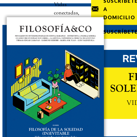
SUSCRÍBET
Vidas
A
conectadas,
DOMICILIO
pero
desvinculadas
SUSCRÍBET