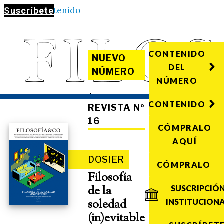
Saltar al contenido
Suscríbete
CONTENIDO
NUEVO
DEL
NÚMERO
NÚMERO
·
CONTENIDO
REVISTA Nº
16
CÓMPRALO
AQUÍ
DOSIER
CÓMPRALO
Filosofía
de la
SUSCRIPCIÓ
soledad
INSTITUCION
(in)evitable