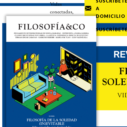
SUSCRÍBET
Vidas
A
conectadas,
DOMICILIO
pero
desvinculadas
SUSCRÍBET