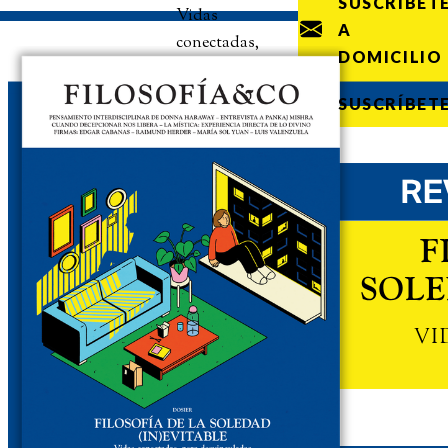
SUSCRÍBET
Vidas
A
conectadas,
DOMICILIO
pero
desvinculadas
SUSCRÍBET