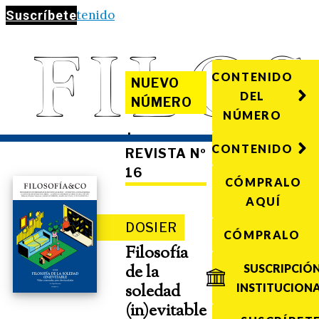
Saltar al contenido
Suscríbete
CONTENIDO
NUEVO
DEL
NÚMERO
NÚMERO
·
CONTENIDO
REVISTA Nº
16
CÓMPRALO
AQUÍ
DOSIER
CÓMPRALO
Filosofía
de la
SUSCRIPCIÓ
soledad
INSTITUCION
(in)evitable