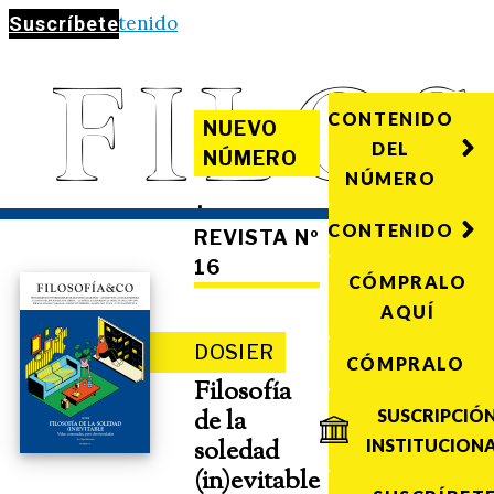
Saltar al contenido
Suscríbete
CONTENIDO
NUEVO
DEL
NÚMERO
NÚMERO
·
CONTENIDO
REVISTA Nº
16
CÓMPRALO
AQUÍ
DOSIER
CÓMPRALO
Filosofía
de la
SUSCRIPCIÓ
soledad
INSTITUCION
(in)evitable