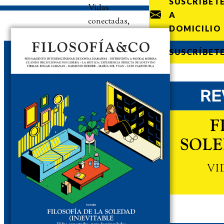
SUSCRÍBET
Vidas
A
conectadas,
DOMICILIO
pero
desvinculadas
SUSCRÍBET