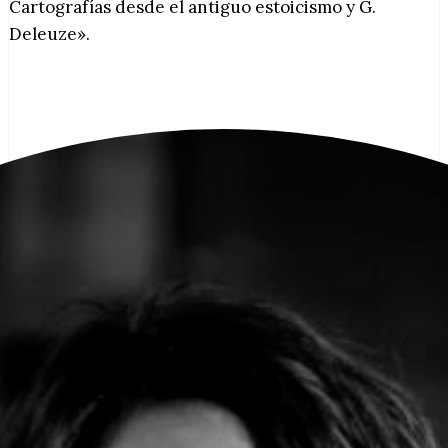
Cartografías desde el antiguo estoicismo y G.
Deleuze».