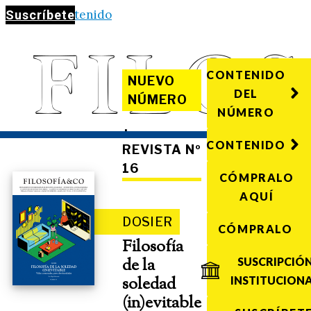
Saltar al contenido
Suscríbete
CONTENIDO
NUEVO
DEL
NÚMERO
NÚMERO
·
CONTENIDO
REVISTA Nº
16
CÓMPRALO
AQUÍ
DOSIER
CÓMPRALO
Filosofía
de la
SUSCRIPCIÓ
soledad
INSTITUCION
(in)evitable