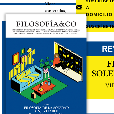
SUSCRÍBET
Vidas
A
conectadas,
DOMICILIO
pero
desvinculadas
SUSCRÍBET