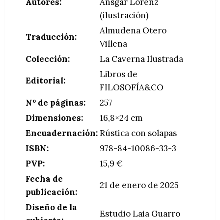
Autores:
Ansgar Lorenz
(ilustración)
Almudena Otero
Traducción:
Villena
Colección:
La Caverna Ilustrada
Libros de
Editorial:
FILOSOFÍA&CO
Nº de páginas:
257
Dimensiones:
16,8×24 cm
Encuadernación:
Rústica con solapas
ISBN:
978-84-10086-33-3
PVP:
15,9 €
Fecha de
21 de enero de 2025
publicación:
Diseño de la
Estudio Laia Guarro