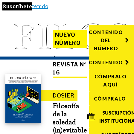
Saltar al contenido
Suscríbete
CONTENIDO
NUEVO
DEL
NÚMERO
NÚMERO
·
CONTENIDO
REVISTA Nº
16
CÓMPRALO
AQUÍ
DOSIER
CÓMPRALO
Filosofía
de la
SUSCRIPCIÓ
soledad
INSTITUCION
(in)evitable