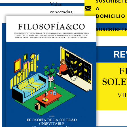
SUSCRÍBET
Vidas
A
conectadas,
DOMICILIO
pero
desvinculadas
SUSCRÍBET