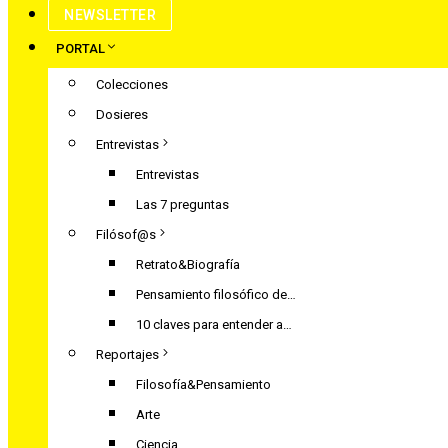
NEWSLETTER
PORTAL
Colecciones
Dosieres
Entrevistas
Entrevistas
Las 7 preguntas
Filósof@s
Retrato&Biografía
Pensamiento filosófico de…
10 claves para entender a…
Reportajes
Filosofía&Pensamiento
Arte
Ciencia