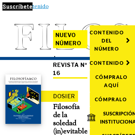
Saltar al contenido
Suscríbete
CONTENIDO
NUEVO
DEL
NÚMERO
NÚMERO
·
CONTENIDO
REVISTA Nº
16
CÓMPRALO
AQUÍ
DOSIER
CÓMPRALO
Filosofía
de la
SUSCRIPCIÓ
soledad
INSTITUCION
(in)evitable