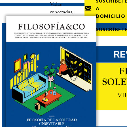
SUSCRÍBET
Vidas
A
conectadas,
DOMICILIO
pero
desvinculadas
SUSCRÍBET