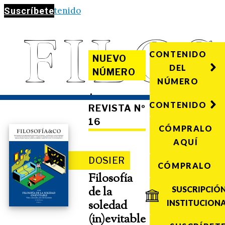
Saltar al contenido
Suscríbete
CONTENIDO
NUEVO
DEL
NÚMERO
NÚMERO
·
CONTENIDO
REVISTA Nº
16
CÓMPRALO
AQUÍ
DOSIER
CÓMPRALO
Filosofía
de la
SUSCRIPCIÓ
soledad
INSTITUCION
(in)evitable