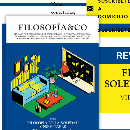
SUSCRÍBET
Vidas
A
conectadas,
DOMICILIO
pero
desvinculadas
SUSCRÍBET