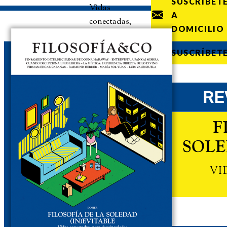
SUSCRÍBET
Vidas
A
conectadas,
DOMICILIO
pero
desvinculadas
SUSCRÍBET