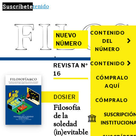
Saltar al contenido
Suscríbete
CONTENIDO
NUEVO
DEL
NÚMERO
NÚMERO
·
CONTENIDO
REVISTA Nº
16
CÓMPRALO
AQUÍ
DOSIER
CÓMPRALO
Filosofía
de la
SUSCRIPCIÓ
soledad
INSTITUCION
(in)evitable