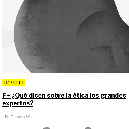
DOSIERES
F
+
¿Qué dicen sobre la ética los grandes
expertos?
Por
Filosofía&Co