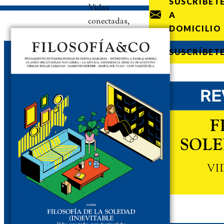
SUSCRÍBET
Vidas
A
conectadas,
DOMICILIO
pero
desvinculadas
SUSCRÍBET