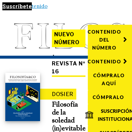
Saltar al contenido
Suscríbete
CONTENIDO
NUEVO
DEL
NÚMERO
NÚMERO
·
CONTENIDO
REVISTA Nº
16
CÓMPRALO
AQUÍ
DOSIER
CÓMPRALO
Filosofía
de la
SUSCRIPCIÓ
soledad
INSTITUCION
(in)evitable