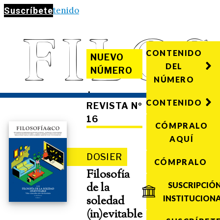
Saltar al contenido
Suscríbete
CONTENIDO
NUEVO
DEL
NÚMERO
NÚMERO
·
CONTENIDO
REVISTA Nº
16
CÓMPRALO
AQUÍ
DOSIER
CÓMPRALO
Filosofía
de la
SUSCRIPCIÓ
soledad
INSTITUCION
(in)evitable