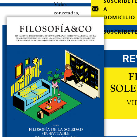
SUSCRÍBET
Vidas
A
conectadas,
DOMICILIO
pero
desvinculadas
SUSCRÍBET