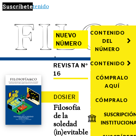
Saltar al contenido
Suscríbete
CONTENIDO
NUEVO
DEL
NÚMERO
NÚMERO
·
CONTENIDO
REVISTA Nº
16
CÓMPRALO
AQUÍ
DOSIER
CÓMPRALO
Filosofía
de la
SUSCRIPCIÓ
soledad
INSTITUCION
(in)evitable