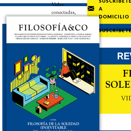
SUSCRÍBET
Vidas
A
conectadas,
DOMICILIO
pero
desvinculadas
SUSCRÍBET