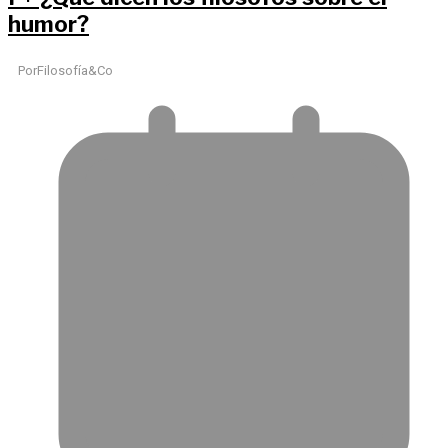
humor?
Por
Filosofía&Co