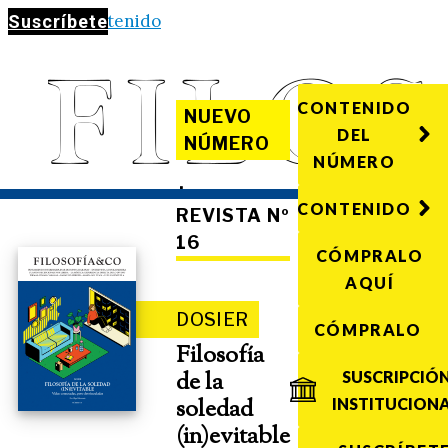
Saltar al contenido
Suscríbete
CONTENIDO
NUEVO
DEL
NÚMERO
NÚMERO
·
CONTENIDO
REVISTA Nº
16
CÓMPRALO
AQUÍ
DOSIER
CÓMPRALO
Filosofía
de la
SUSCRIPCIÓ
soledad
INSTITUCION
(in)evitable