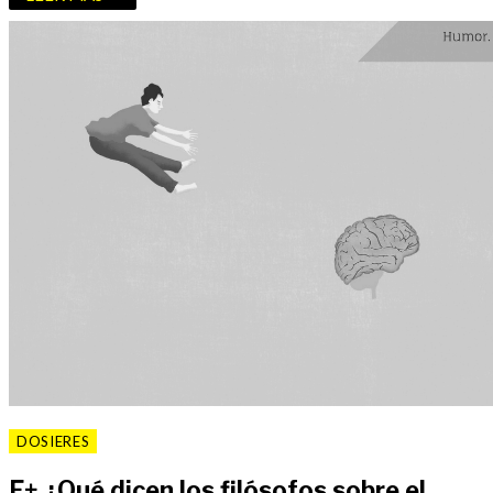
DOSIERES
F
+
¿Qué dicen los filósofos sobre el