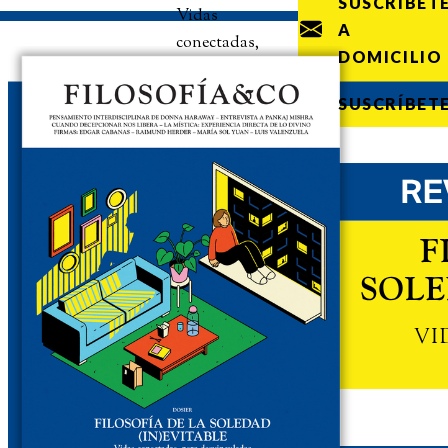
SUSCRÍBET
Vidas
A
conectadas,
DOMICILIO
pero
desvinculadas
SUSCRÍBET