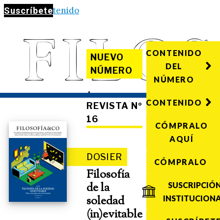
Saltar al contenido
Suscríbete
CONTENIDO
NUEVO
DEL
NÚMERO
NÚMERO
·
CONTENIDO
REVISTA Nº
16
CÓMPRALO
AQUÍ
DOSIER
CÓMPRALO
Filosofía
de la
SUSCRIPCIÓ
soledad
INSTITUCION
(in)evitable