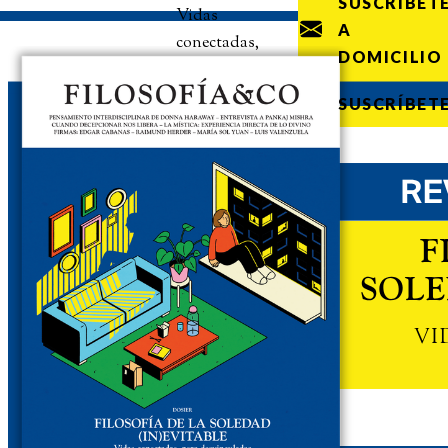
SUSCRÍBET
Vidas
A
conectadas,
DOMICILIO
pero
desvinculadas
SUSCRÍBET