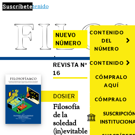
Saltar al contenido
Suscríbete
CONTENIDO
NUEVO
DEL
NÚMERO
NÚMERO
·
CONTENIDO
REVISTA Nº
16
CÓMPRALO
AQUÍ
DOSIER
CÓMPRALO
Filosofía
de la
SUSCRIPCIÓ
soledad
INSTITUCION
(in)evitable