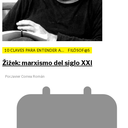
10 CLAVES PARA ENTENDER A...
FILÓSOF@S
Žižek: marxismo del siglo XXI
Por
Javier Correa Román