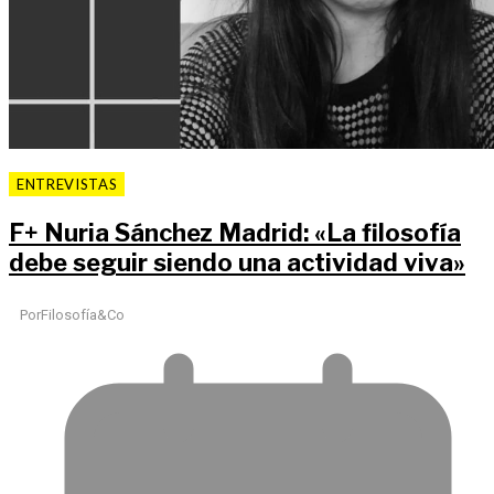
ENTREVISTAS
F
+
Nuria Sánchez Madrid: «La filosofía
debe seguir siendo una actividad viva»
Por
Filosofía&Co