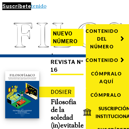
Saltar al contenido
Suscríbete
CONTENIDO
NUEVO
DEL
NÚMERO
NÚMERO
·
CONTENIDO
REVISTA Nº
16
CÓMPRALO
AQUÍ
DOSIER
CÓMPRALO
Filosofía
de la
SUSCRIPCIÓ
soledad
INSTITUCION
(in)evitable