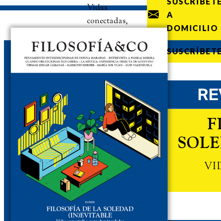
SUSCRÍBET
Vidas
A
conectadas,
DOMICILIO
pero
desvinculadas
SUSCRÍBET