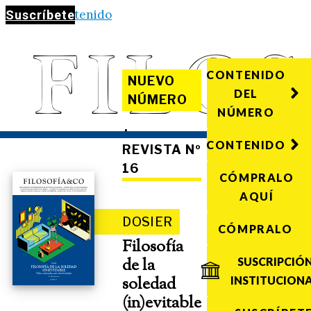
Saltar al contenido
Suscríbete
CONTENIDO
NUEVO
DEL
NÚMERO
NÚMERO
·
CONTENIDO
REVISTA Nº
16
CÓMPRALO
AQUÍ
DOSIER
CÓMPRALO
Filosofía
de la
SUSCRIPCIÓ
soledad
INSTITUCION
(in)evitable