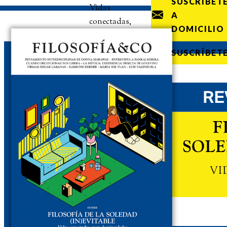
SUSCRÍBET
Vidas
A
conectadas,
DOMICILIO
pero
desvinculadas
SUSCRÍBET