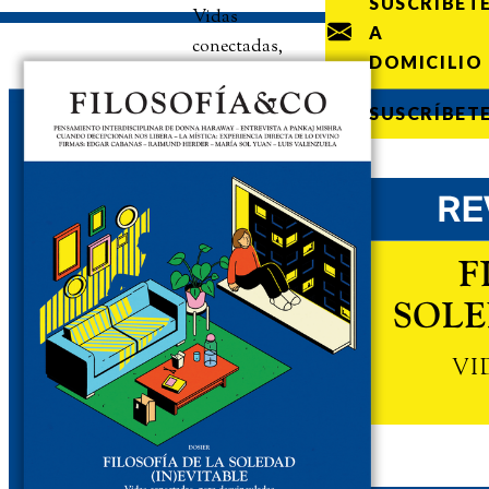
SUSCRÍBET
Vidas
A
conectadas,
DOMICILIO
pero
desvinculadas
SUSCRÍBET