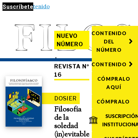
Saltar al contenido
Suscríbete
CONTENIDO
NUEVO
DEL
NÚMERO
NÚMERO
·
CONTENIDO
REVISTA Nº
16
CÓMPRALO
AQUÍ
DOSIER
CÓMPRALO
Filosofía
de la
SUSCRIPCIÓ
soledad
INSTITUCION
(in)evitable