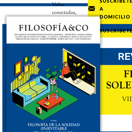
SUSCRÍBET
Vidas
A
conectadas,
DOMICILIO
pero
desvinculadas
SUSCRÍBET