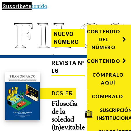
Saltar al contenido
Suscríbete
CONTENIDO
NUEVO
DEL
NÚMERO
NÚMERO
·
CONTENIDO
REVISTA Nº
16
CÓMPRALO
AQUÍ
DOSIER
CÓMPRALO
Filosofía
de la
SUSCRIPCIÓ
soledad
INSTITUCION
(in)evitable