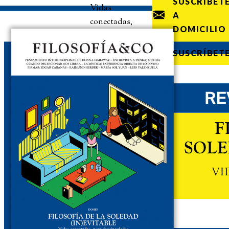
SUSCRÍBET
Vidas
A
conectadas,
DOMICILIO
pero
desvinculadas
SUSCRÍBET