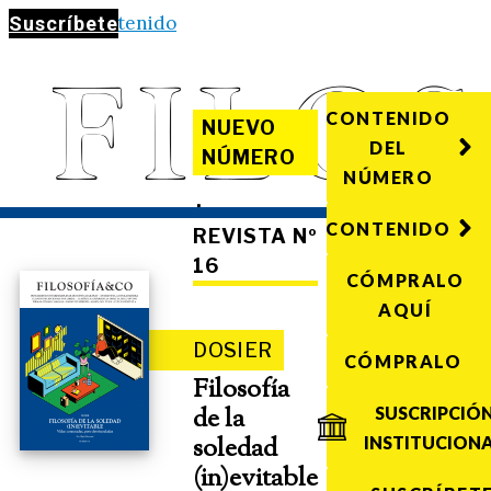
Saltar al contenido
Suscríbete
CONTENIDO
NUEVO
DEL
NÚMERO
NÚMERO
·
CONTENIDO
REVISTA Nº
16
CÓMPRALO
AQUÍ
DOSIER
CÓMPRALO
Filosofía
de la
SUSCRIPCIÓ
soledad
INSTITUCION
(in)evitable