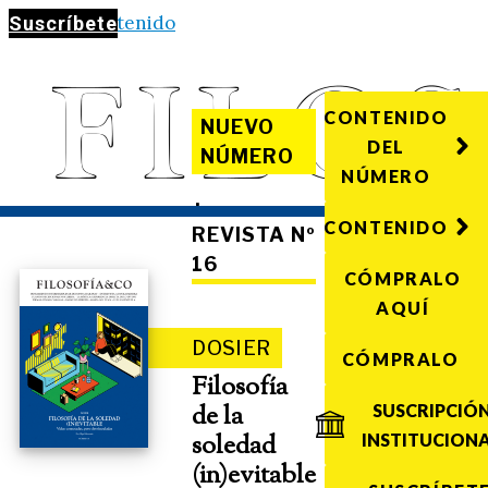
Saltar al contenido
Suscríbete
CONTENIDO
NUEVO
DEL
NÚMERO
NÚMERO
·
CONTENIDO
REVISTA Nº
16
CÓMPRALO
AQUÍ
DOSIER
CÓMPRALO
Filosofía
de la
SUSCRIPCIÓ
soledad
INSTITUCION
(in)evitable