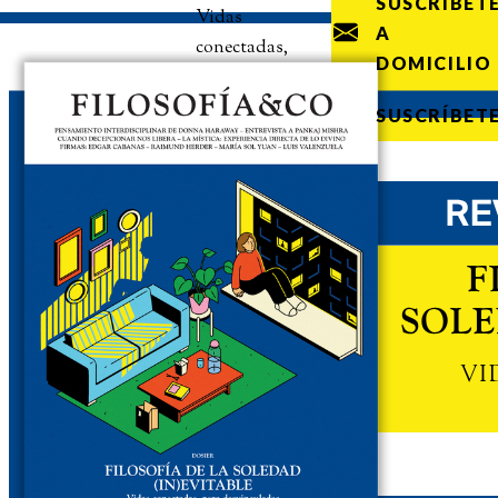
SUSCRÍBET
Vidas
A
conectadas,
DOMICILIO
pero
desvinculadas
SUSCRÍBET