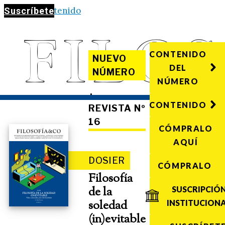
Saltar al contenido
Suscríbete
CONTENIDO
NUEVO
DEL
NÚMERO
NÚMERO
·
CONTENIDO
REVISTA Nº
16
CÓMPRALO
AQUÍ
DOSIER
CÓMPRALO
Filosofía
de la
SUSCRIPCIÓ
soledad
INSTITUCION
(in)evitable