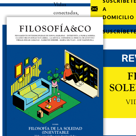
SUSCRÍBET
Vidas
A
conectadas,
DOMICILIO
pero
desvinculadas
SUSCRÍBET