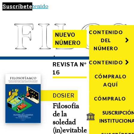
Saltar al contenido
Suscríbete
CONTENIDO
NUEVO
DEL
NÚMERO
NÚMERO
·
CONTENIDO
REVISTA Nº
16
CÓMPRALO
AQUÍ
DOSIER
CÓMPRALO
Filosofía
de la
SUSCRIPCIÓ
soledad
INSTITUCION
(in)evitable