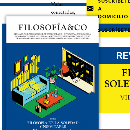
SUSCRÍBET
Vidas
A
conectadas,
DOMICILIO
pero
desvinculadas
SUSCRÍBET