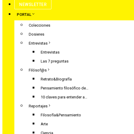
NEWSLETTER
PORTAL
Colecciones
Dosieres
Entrevistas
Entrevistas
Las 7 preguntas
Filósof@s
Retrato&Biografía
Pensamiento filosófico de…
10 claves para entender a…
Reportajes
Filosofía&Pensamiento
Arte
Ciencia