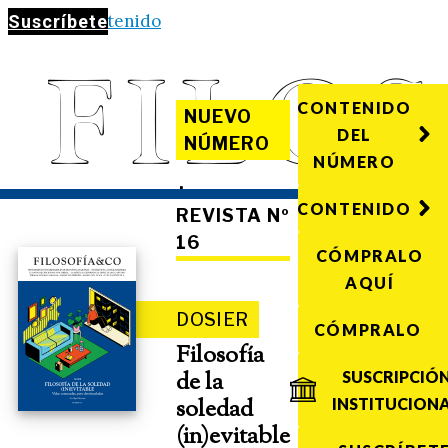
Saltar al contenido
Suscríbete
CONTENIDO
NUEVO
DEL
NÚMERO
NÚMERO
·
CONTENIDO
REVISTA Nº
16
CÓMPRALO
AQUÍ
DOSIER
CÓMPRALO
Filosofía
de la
SUSCRIPCIÓ
soledad
INSTITUCION
(in)evitable