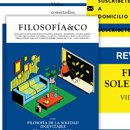
SUSCRÍBET
Vidas
A
conectadas,
DOMICILIO
pero
desvinculadas
SUSCRÍBET