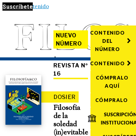
Saltar al contenido
Suscríbete
CONTENIDO
NUEVO
DEL
NÚMERO
NÚMERO
·
CONTENIDO
REVISTA Nº
16
CÓMPRALO
AQUÍ
DOSIER
CÓMPRALO
Filosofía
de la
SUSCRIPCIÓ
soledad
INSTITUCION
(in)evitable