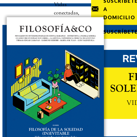
SUSCRÍBET
Vidas
A
conectadas,
DOMICILIO
pero
desvinculadas
SUSCRÍBET