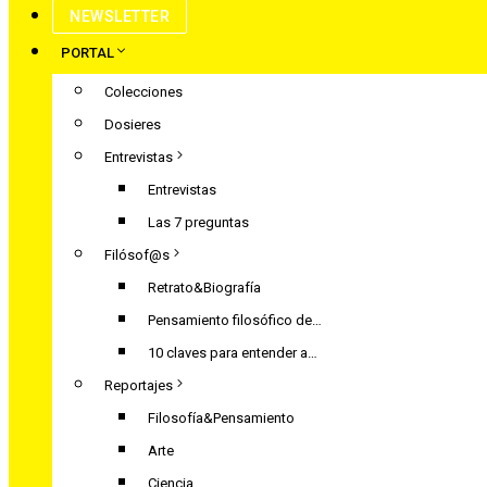
NEWSLETTER
PORTAL
Colecciones
Dosieres
Entrevistas
Entrevistas
Las 7 preguntas
Filósof@s
Retrato&Biografía
Pensamiento filosófico de…
10 claves para entender a…
Reportajes
Filosofía&Pensamiento
Arte
Ciencia