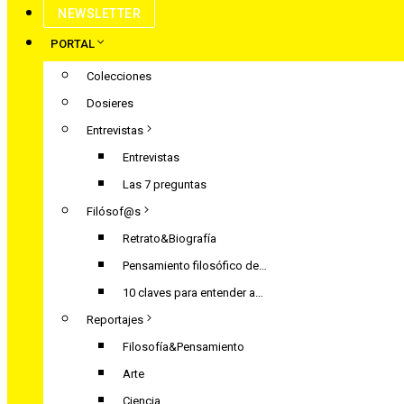
NEWSLETTER
PORTAL
Colecciones
Dosieres
Entrevistas
Entrevistas
Las 7 preguntas
Filósof@s
Retrato&Biografía
Pensamiento filosófico de…
10 claves para entender a…
Reportajes
Filosofía&Pensamiento
Arte
Ciencia